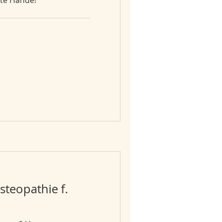
ute Hände!
teopathie f.