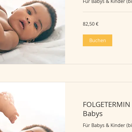
Für Babys & Kinder (bis 
82,50
82,50 €
Euro
Buchen
FOLGETERMIN O
Babys
Für Babys & Kinder (bis 