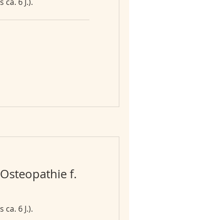
ca. 6 J.).
steopathie f.
ca. 6 J.).