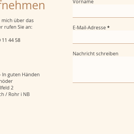
ufnehmen
Vorname
e mich über das
 rufen Sie an:
E-Mail-Adresse
0 11 44 58
Nachricht schreiben
- In guten Händen
tnöder
feld 2
h / Rohr i NB