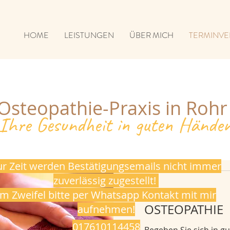
HOME
LEISTUNGEN
ÜBER MICH
TERMINVE
 Osteopathie-Praxis in Rohr 
Ihre Gesundheit in guten Hände
ur Zeit werden Bestätigungsemails nicht immer
zuverlässig zugestellt!
Im Zweifel bitte per Whatsapp Kontakt mit mir
OSTEOPATHIE
aufnehmen!
017610114458