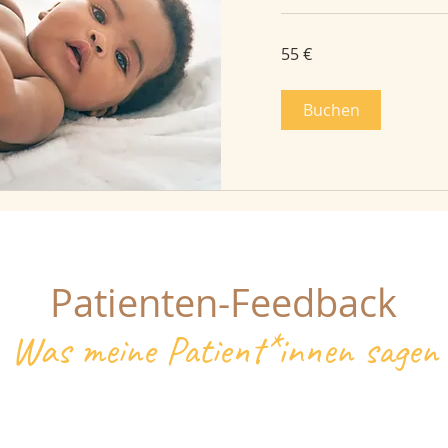
55
55 €
Euro
Buchen
Patienten-Feedback
Was meine Patient*innen sagen